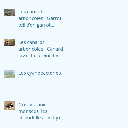
Les canards
arboricoles : Garrot à
œil d’or, garrot
d’Islande et petit
garrot
Les canards
arboricoles : Canard
branchu, grand harle
et harle couronné
Les cyanobactéries
Nos oiseaux
menacés: les
hirondelles rustiques,
les hirondelles de