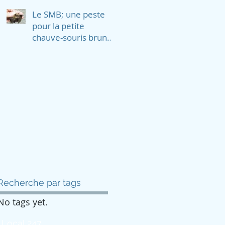
rivages et les
Le SMB; une peste
martinets ramoneur
pour la petite
chauve-souris brune,
la chauve souris
nordique et la
pipistrelle de
Recherche par tags
No tags yet.
 Local 247