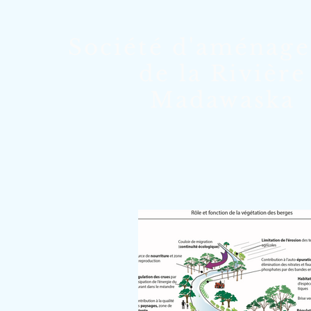
Société d'aménag
de la Rivière
Madawaska