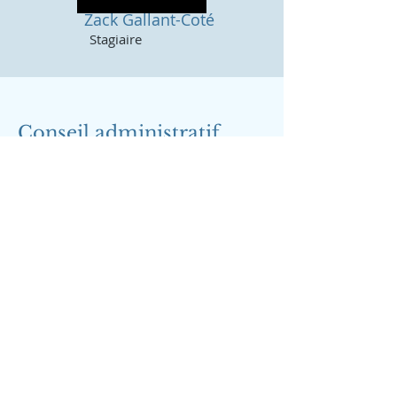
Zack Gallant-Coté
Stagiaire
Conseil administratif
Président : Charles-Oneil Crites
Secrétaire : Parise Ouellette
Directeur(e)s : Peter Boutot,
Michel Picard,
Monique Girouard et Daniel
Gautreau