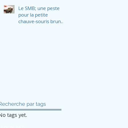
rivages et les
Le SMB; une peste
martinets ramoneur
pour la petite
chauve-souris brune,
la chauve souris
nordique et la
pipistrelle de
Recherche par tags
No tags yet.
 Local 247