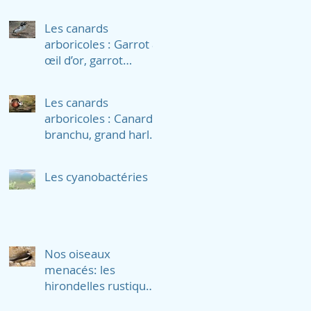
Les canards
arboricoles : Garrot à
œil d’or, garrot
d’Islande et petit
garrot
Les canards
arboricoles : Canard
branchu, grand harle
et harle couronné
Les cyanobactéries
Nos oiseaux
menacés: les
hirondelles rustiques,
les hirondelles de