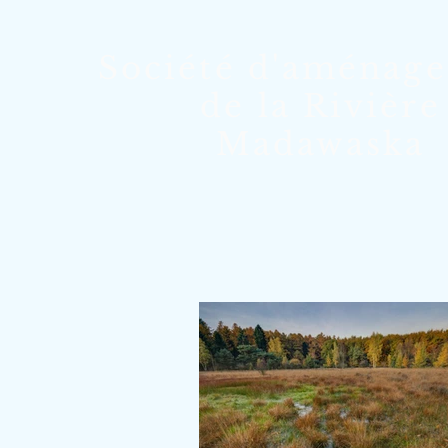
Société d'aménag
de la Rivière
Madawaska